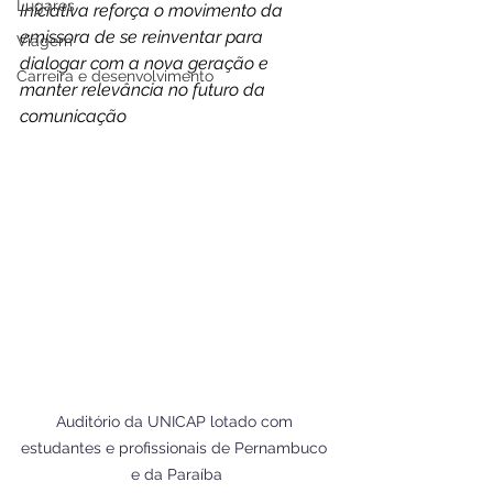
Lugares
Iniciativa reforça o movimento da 
emissora de se reinventar para 
Viagem
dialogar com a nova geração e 
Carreira e desenvolvimento
manter relevância no futuro da 
comunicação
Auditório da UNICAP lotado com 
estudantes e profissionais de Pernambuco 
e da Paraíba