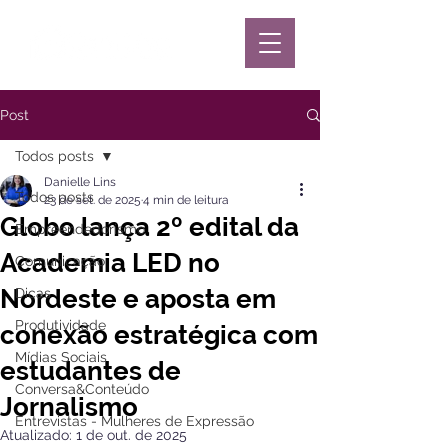
Post
Todos posts
Danielle Lins
Todos posts
23 de set. de 2025
4 min de leitura
Globo lança 2º edital da
Empreendedorismo
Academia LED no
Comunicação
Nordeste e aposta em
Dicas
Produtividade
conexão estratégica com
Mídias Sociais
estudantes de
Conversa&Conteúdo
Jornalismo
Entrevistas - Mulheres de Expressão
Atualizado:
1 de out. de 2025