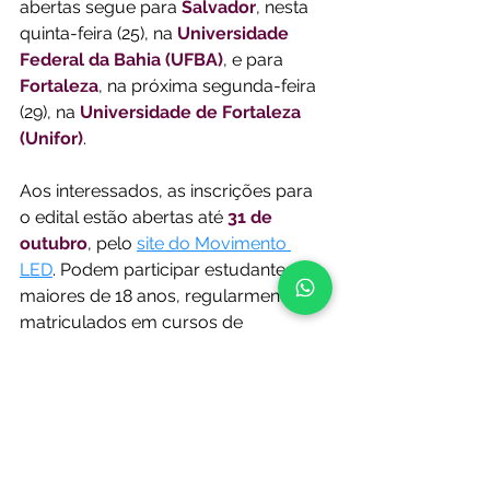
abertas segue para 
Salvador
, nesta 
quinta-feira (25), na 
Universidade 
Federal da Bahia (UFBA)
, e para 
Fortaleza
, na próxima segunda-feira 
(29), na 
Universidade de Fortaleza 
(Unifor)
.
Aos interessados, as inscrições para 
o edital estão abertas até 
31 de 
outubro
, pelo 
site do Movimento 
LED
. Podem participar estudantes 
maiores de 18 anos, regularmente 
matriculados em cursos de 
Jornalismo, Comunicação Social 
com habilitação em Jornalismo, 
Estudos de Mídia ou Rádio e TV. A 
proposta é revelar histórias de 
pessoas comuns que transformam 
suas realidades com ideias ousadas, 