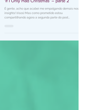
Comunicação, marketing e gestão com
'If I Only Had Christmas' – parte 2
É gente, acho que acabei me empolgando demais nos
insights! (risos) Mas como prometido estou
compartilhando agora a segunda parte do post...