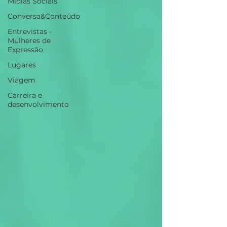
Mídias Sociais
Conversa&Conteúdo
Entrevistas -
Mulheres de
Expressão
Lugares
Viagem
Carreira e
desenvolvimento