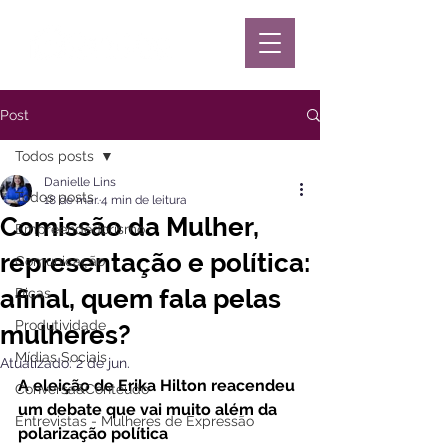
Post
Todos posts
Danielle Lins
Todos posts
18 de mar.
4 min de leitura
Comissão da Mulher,
Empreendedorismo
representação e política:
Comunicação
afinal, quem fala pelas
Dicas
Produtividade
mulheres?
Mídias Sociais
Atualizado:
2 de jun.
A eleição de Erika Hilton reacendeu 
Conversa&Conteúdo
um debate que vai muito além da 
Entrevistas - Mulheres de Expressão
polarização política