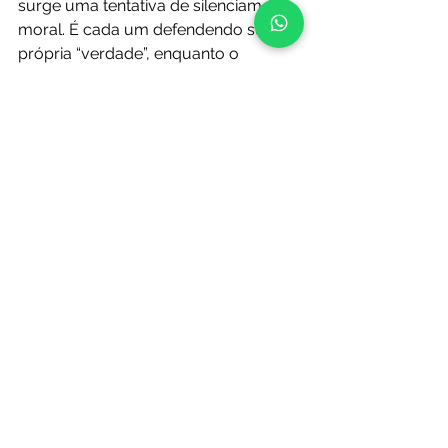
surge uma tentativa de silenciamento 
moral. É cada um defendendo sua 
própria “verdade”, enquanto o 
diálogo vai perdendo espaço. 
Particularmente, acredito que 
mulheres têm o direito de defender 
espaços construídos a partir da 
própria trajetória feminina sem que 
isso seja automaticamente tratado 
como preconceito. Assim como 
pessoas trans também têm o direito 
de reivindicar respeito, dignidade e 
participação social. Uma realidade 
não deveria anular a outra. 
Talvez o grande problema esteja 
justamente na incapacidade coletiva 
de enxergar 
nuances
, 
diferenças
 e 