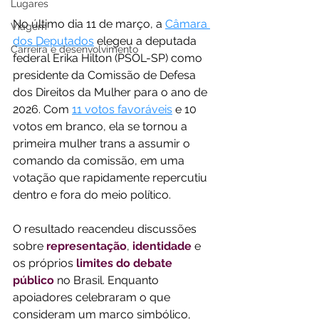
Lugares
No último dia 11 de março, a 
Câmara 
Viagem
dos Deputados
 elegeu a deputada 
Carreira e desenvolvimento
federal Erika Hilton (PSOL-SP) como 
presidente da Comissão de Defesa 
dos Direitos da Mulher para o ano de 
2026. Com 
11 votos favoráveis
 e 10 
votos em branco, ela se tornou a 
primeira mulher trans a assumir o 
comando da comissão, em uma 
votação que rapidamente repercutiu 
dentro e fora do meio político.
O resultado reacendeu discussões 
sobre 
representação
, 
identidade
 e 
os próprios 
limites do debate 
público
 no Brasil. Enquanto 
apoiadores celebraram o que 
consideram um marco simbólico, 