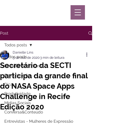
Post
Todos posts
Danielle Lins
Todos posts
5 de out. de 2020
3 min de leitura
Secretário da SECTI
Empreendedorismo
participa da grande final
Comunicação
do NASA Space Apps
Dicas
Produtividade
Challenge in Recife
Mídias Sociais
Edição 2020
Conversa&Conteúdo
Entrevistas - Mulheres de Expressão