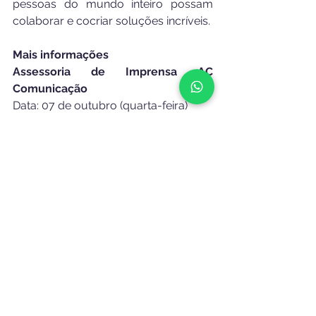
pessoas do mundo inteiro possam 
colaborar e cocriar soluções incríveis. 
Mais informações
Assessoria de Imprensa AC 
Comunicação
Data: 07 de outubro (quarta-feira)
Horário: às 19h 
Local: Auditório da SECTI - Rua Vital 
de Oliveira, nº 32, Bairro do Recife
Fone: (81) 97903.2074 (Dani Bezerra, 
líder local)
Instagram - 
https://www.instagram.com/nasaspa
cerecife/
Site - 
http://spaceappsrecife.com/
YouTube - 
https://www.youtube.com/channel/
UCtr3RE9ekto6c4fGD9QqwsQ