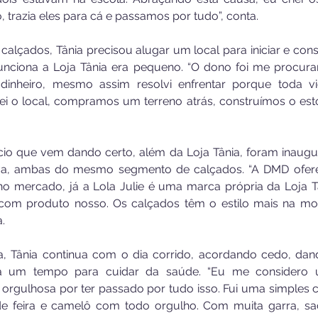
 trazia eles para cá e passamos por tudo”, conta. 
alçados, Tânia precisou alugar um local para iniciar e conso
nciona a Loja Tânia era pequeno. “O dono foi me procurar
dinheiro, mesmo assim resolvi enfrentar porque toda vi
i o local, compramos um terreno atrás, construímos o est
cio que vem dando certo, além da Loja Tânia, foram inaugu
nova, ambas do mesmo segmento de calçados. “A DMD ofer
 no mercado, já a Lola Julie é uma marca própria da Loja T
 com produto nosso. Os calçados têm o estilo mais na m
a.
, Tânia continua com o dia corrido, acordando cedo, dand
va um tempo para cuidar da saúde. “Eu me considero u
orgulhosa por ter passado por tudo isso. Fui uma simples co
 feira e camelô com todo orgulho. Com muita garra, sacrif