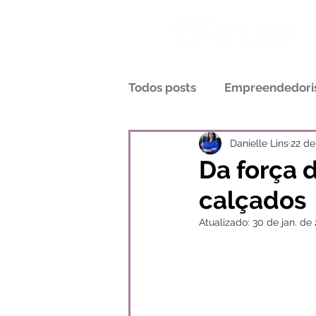
Todos posts
Empreendedor
Conversa&Conteúdo
En
Danielle Lins
22 de
Da força 
calçados
Carreira e desenvolvimento
Atualizado:
30 de jan. de