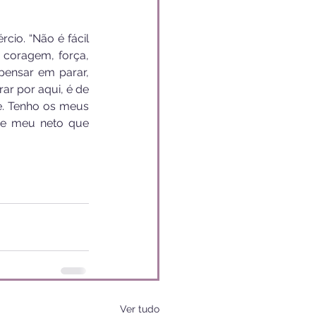
io. “Não é fácil 
coragem, força, 
pensar em parar, 
r por aqui, é de 
. Tenho os meus 
 e meu neto que 
Ver tudo