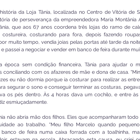
istória da Loja Tânia, localizada no Centro de Vitória de S
ória de perseverança da empreendedora Maria Montânia Al
ânia, que aos 67 anos coordena três lojas do ramo de calç
costureira, costurando para fora, depois fazendo roupa
 por muito tempo, vendia joias pelas portas até tarde da noit
 e passei a negociar e vender em banco de feira durante muit
na época sem condição financeira, Tânia para ajudar o ma
ais conciliando com os afazeres de mãe e dona de casa. “Minh
zes eu não dormia porque ia costurar para realizar as entreg
ra segurar o sono e conseguir terminar as costuras, pegav
va os pés dentro. Às 4 horas dava um cochilo, e entre às 
diz esmiuçadamente. 
ia não abria mão dos filhos. Eles que acompanharam todo 
uidade ao trabalho. “Meu filho Marcelo quando pequeno 
 banco de feira numa caixa forrada com a toalhinha, ma
ois estavam na escola. Abraçando esta causa, eu criei os