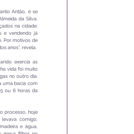
anto Antão, é se 
meida da Silva, 
ados na cidade. 
s e vendendo já 
e. Por motivos de 
os anos”, revela.
rido exercia as 
a vida foi muito 
as no outro dia. 
a uma bacia com 
5 ou 6 horas da 
o processo, hoje 
levava comigo, 
madeira e água, 
 meus filhos no 