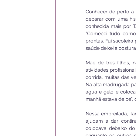
Conhecer de perto a h
deparar com uma hist
conhecida mais por T
“Comecei tudo como 
prontas. Fui sacoleira
saúde deixei a costura
Mãe de três filhos, 
atividades profission
corrida, muitas das ve
Na alta madrugada pa
água e gelo e coloca
manhã estava de pé”, 
Nessa empreitada, Tân
ajudam a dar contin
colocava debaixo do
enquanto os outros d