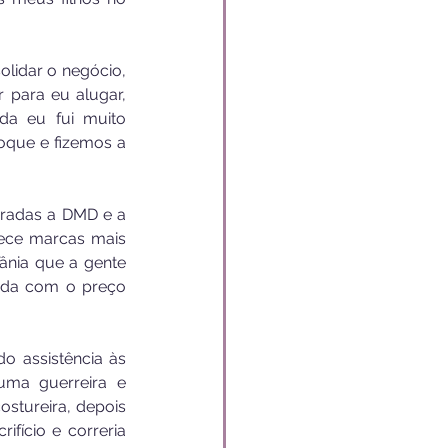
lidar o negócio, 
 para eu alugar, 
da eu fui muito 
oque e fizemos a 
radas a DMD e a 
ece marcas mais 
ânia que a gente 
oda com o preço 
o assistência às 
ma guerreira e 
stureira, depois 
ício e correria 