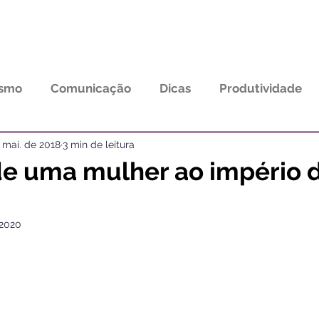
Início
Sobre
Serviços
Portfólio
ismo
Comunicação
Dicas
Produtividade
trevistas - Mulheres de Expressão
Lugares
Vi
 mai. de 2018
3 min de leitura
de uma mulher ao império 
 2020